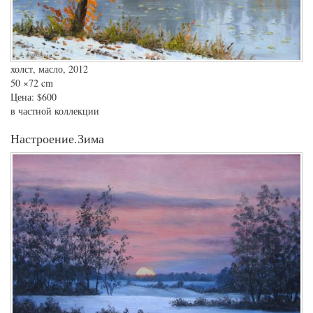
холст, масло, 2012
50
×72 cm
Цена:
$600
в частной коллекции
Настроение.Зима