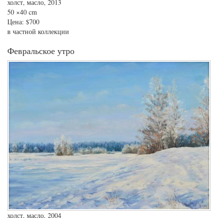
холст, масло, 2013
50
×40 cm
Цена:
$700
в частной коллекции
Февральское утро
холст, масло, 2004