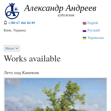
Перейти
Александр Андреев
к
основному
художник
содержанию
+380 67 466 84 89
English
Киев, Украина
Русский
Українська
Меню
Works available
Лето под Каневом