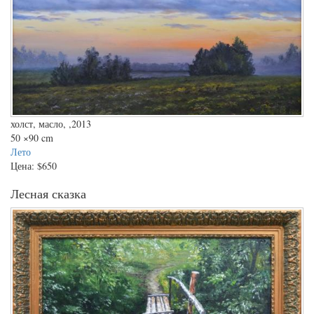
холст, масло, ,2013
50
×90 cm
Лето
Цена:
$650
Лесная сказка