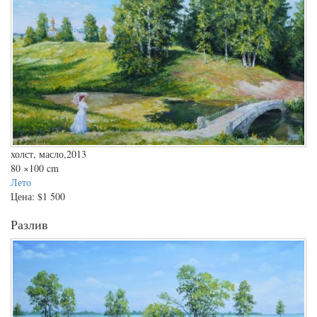
холст, масло,2013
80
×100 cm
Лето
Цена:
$1 500
Разлив